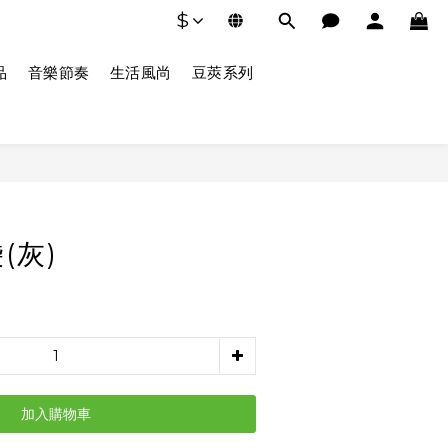
$
品
音樂節奏
生活風尚
豆莢系列
(灰)
加入購物車