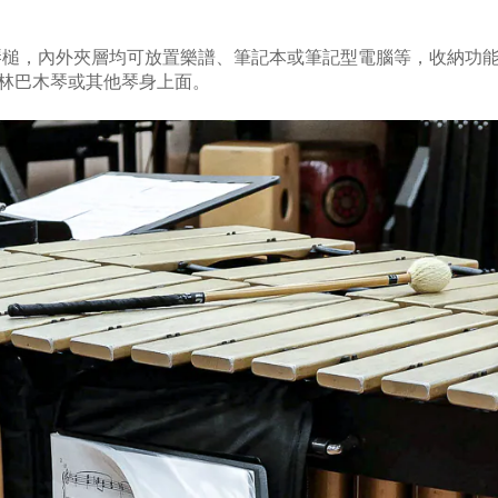
副琴槌，內外夾層均可放置樂譜、筆記本或筆記型電腦等，收納功
林巴木琴或其他琴身上面。