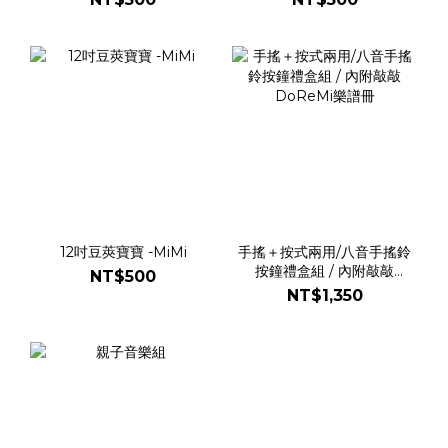
12吋豆莢寶寶 -MiMi
手搖＋按式兩用/八音手搖鈴
按鐘禮盒組 / 內附敲敲
NT$500
DoReMi樂譜冊
NT$1,350