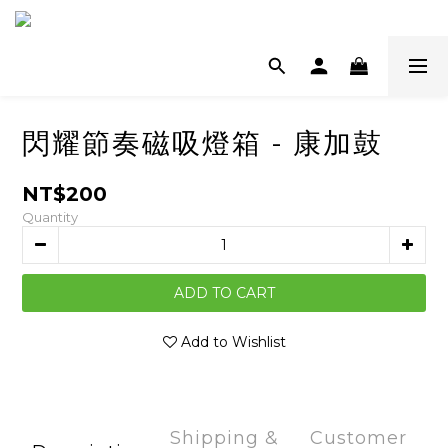
閃耀節奏磁吸燈箱 - 康加鼓
NT$200
Quantity
ADD TO CART
Add to Wishlist
Shipping &
Customer