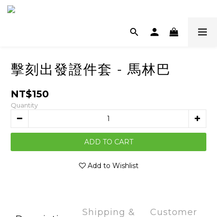
擊刻出發證件套 - 馬林巴
NT$150
Quantity
ADD TO CART
Add to Wishlist
Shipping &
Customer