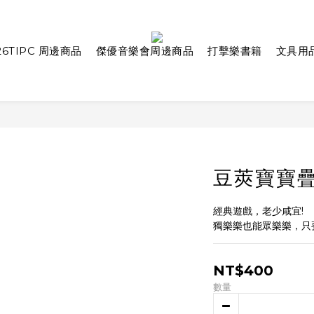
26TIPC 周邊商品
傑優音樂會周邊商品
打擊樂書籍
文具用
豆莢寶寶
經典遊戲，老少咸宜!
獨樂樂也能眾樂樂，只
NT$400
數量