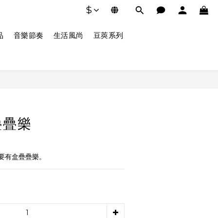
$
品
音樂節奏
生活風尚
豆莢系列
疊疊樂
要有盒疊疊樂。