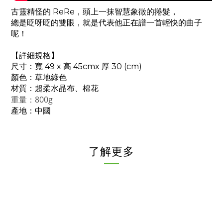
古靈精怪的 ReRe，頭上一抹智慧象徵的捲髮，
總是眨呀眨的雙眼，就是代表他正在譜一首輕快的曲子
呢！
【詳細規格】
尺寸：寬 49 x 高 45cmx 厚 30 (cm)
顏色：草地綠色
材質：超柔水晶布、棉花
重量：800g
產地：中國
了解更多