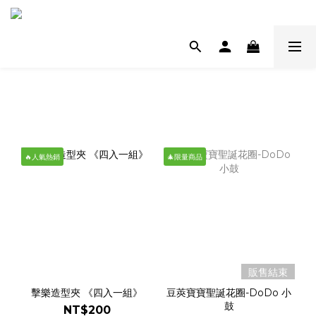
🔥人氣熱銷
🎄限量商品
販售結束
擊樂造型夾 《四入一組》
豆莢寶寶聖誕花圈-DoDo 小
鼓
NT$200