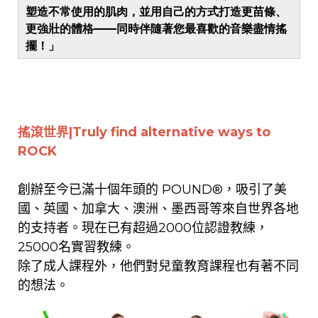
塑造不常使用的肌肉，並用自己的方式打造更苗條、
更強壯的體格——同時伴隨著您最喜歡的音樂盡情搖
擺！」
搖滾世界
|T
ruly find alternative ways to
ROCK
創辦至今
已滿十個年頭的 POUND®
，
吸引了
美
國、英國、加拿大、澳洲、墨西哥等來
自世界各地
的支持者。
現在已有超過2000位認證教練，
25000名實習教練
。
除了成人課程外，他們對兒童教育課程也有著不同
的想法。