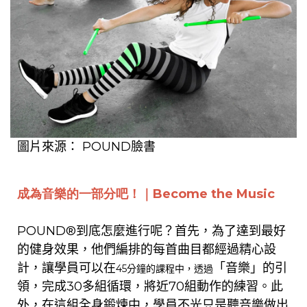
圖片來源：
POUND臉書
成為音樂的一部分吧
！｜B
ecome the Music
POUND®
到底怎麼
進行呢？
首先，為了達到最好
的健身效果，他們編排的每首曲目都經過精心設
計，讓學員可以在
「音樂」的引
45分鐘的課程中，透過
領，完成30多組循環，將近70組動作的練習。
此
外，
在這
組
全身鍛煉中，
學員
不
光只
是聽音樂
做出