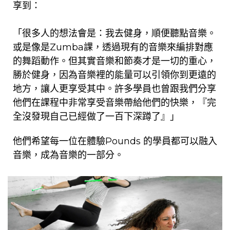
享到：
「很多人的想法會是：我去健身，順便聽點音樂。
或是像是Zumba課，透過
現有的
音樂來編排對應
的
舞蹈動作。
但其實音樂
和節奏
才是一切的重心，
勝於健身，
因為
音樂
裡
的能量可以
引領你到更遠的
地方
，
讓人
更享受其中。
許多學員也曾跟我們分享
他們在課程中非常享受音樂帶給他們的快樂，『完
全沒發現自己已經做了一百下深蹲了』」
他們希望每一位在體驗Pounds 的學員都可以融入
音樂，成為音樂的一部分。