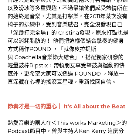
以及滑冰
等多重興趣，不過最讓他們感
受
熱情所在
的
始終
是
音
樂
，尤其是打擊樂
。
在
2011年
某次
沒有
椅子
的排練中
，
受到音樂感召，完全沒發現自己
「深蹲打
完
全場」的
Cristina
發現
，
原來
打鼓
也是
可以消耗脂肪的！
他們把這樣個結合擊奏的健身
方式稱作POUND ，
「
就像皮拉提斯
與
Coachella
音樂節大結合
」
，搭配獨家研發的
輕量鼓棒Ripstix，帶領
朋友享受
擊鼓與
運動
的快
感外
，
更希望大家可以透過 POUND®
，
釋放一
直深藏在心裡的搖滾巨星魂，重新找回自信。
節奏
才是
一切的
重心
｜ It's All about the Beat
熱愛音樂的兩人
在
＜
This works Marketing
＞
的
Podcast節目
中，曾與主持人Ken Kerry
這麼
分