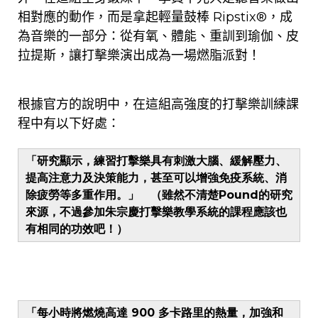
相對應的動作
，
而是
拿起輕量鼓棒
Ripstix®
，
成
為音樂
的一部分：從
有氧、體能
、重訓到
瑜伽
、
皮
拉提斯
，讓
打擊樂演出
成為一場燃脂派對！
根據官方的說明中，
在這組高強度的打擊樂訓練課
程中有以下好處：
「研究顯示，練習打擊樂具有刺激大腦、緩解壓力、
提高注意力及決策能力，甚至可以增強免疫系統、消
除疲勞等多重作用。」 （雖然不清楚Pound的研究
來源，不過參加
朱宗慶打擊樂教學系統
的課程應該也
有相同的功效吧！）
「每小時將燃燒高達 900 多卡路里的熱量，加強和