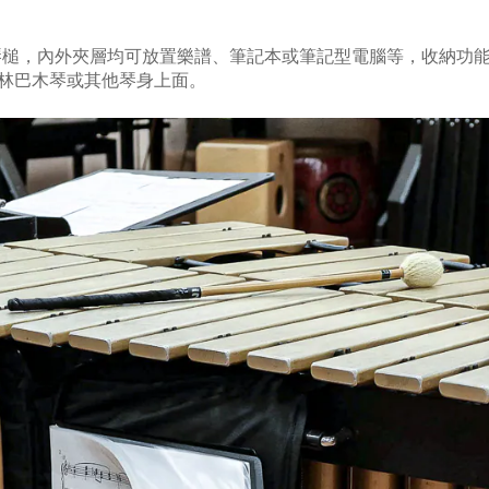
副琴槌，內外夾層均可放置樂譜、筆記本或筆記型電腦等，收納功
林巴木琴或其他琴身上面。