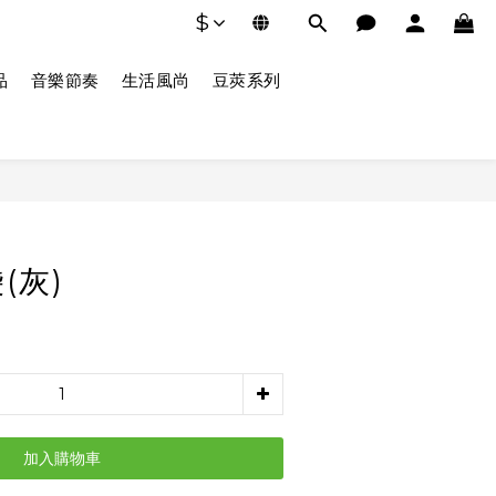
$
品
音樂節奏
生活風尚
豆莢系列
(灰)
加入購物車