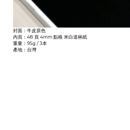
封面：牛皮原色
內頁：48 頁 4mm 點格 米白道林紙
重量：95g / 3本
產地：台灣