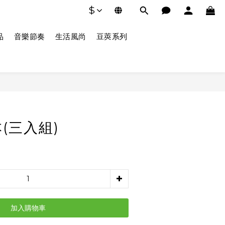
$
品
音樂節奏
生活風尚
豆莢系列
(三入組)
加入購物車