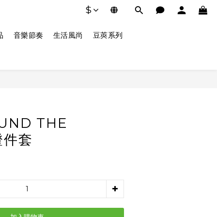
$
品
音樂節奏
生活風尚
豆莢系列
UND THE
證件套