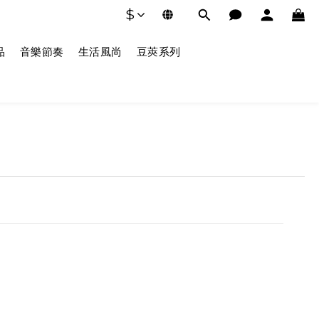
$
品
音樂節奏
生活風尚
豆莢系列