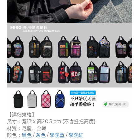
【詳細規格】
尺寸：寬13 x 高20.5 cm (不含提把高度)
材質：尼龍、金屬
顏色：
黑色
/
灰色
/
學院藍
/
學院紅