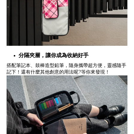
分隔夾層，讓你成為收納好手
搭配筆記本、鼓棒造型鉛筆，隨身攜帶超方便，靈感隨手
記下！還有什麼其他創意的用法呢?等你來發現！