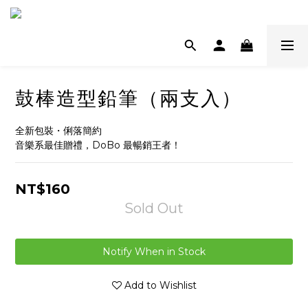
鼓棒造型鉛筆（兩支入）
全新包裝・俐落簡約
音樂系最佳贈禮，DoBo 最暢銷王者！
NT$160
Sold Out
Notify When in Stock
Add to Wishlist