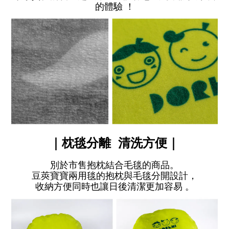
的體驗 ！
｜
枕毯分離
清洗方便
｜
別於市售抱枕結合毛毯的商品。
豆莢寶寶兩用毯的抱枕與毛毯分開設計，
收納
方便同時
也讓日後清潔更加容易 。