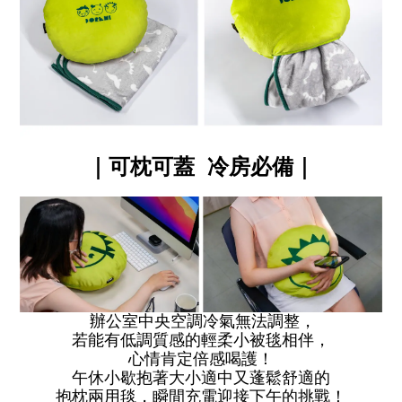
｜
可枕可蓋 冷房必備
｜
辦公室
中央空調
冷氣無法調整
，
若能有低調質感的輕柔小被毯相伴，
心情肯定倍感喝護！
午休小歇抱著大小適中又蓬鬆舒適的
抱枕兩用毯，瞬間充電迎接下午的挑戰！