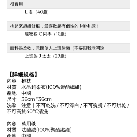
很實用
----------- L 君（40歲)
抱起來超級舒服，最喜歡超有個性的 MiMi 惹！
----------- 秘密客 C 同學（16歲）
面料很柔軟，意圖使人上班偷懶（不要跟我老闆說
----------- 上班族 J 太太（29歲）
【詳細規格】
內容：抱枕
材質：水晶超柔布(100%聚酯纖維)
產地：中國
尺寸：36cm *36cm
洗滌：注意｜不可乾洗 / 不可漂白 / 不可熨燙 / 不可烘乾 /
不可高於40°C清洗
內容：萬用毯
材質：法蘭絨(100%聚酯纖維)
產地：中國