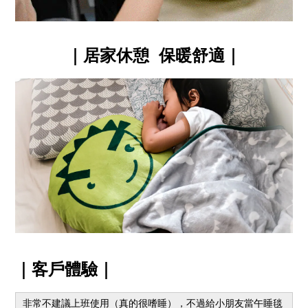
｜
居家休憩
保暖舒適
｜
｜
客戶體驗
｜
非常不建議上班使用（真的很嗜睡），不過給小朋友當午睡毯