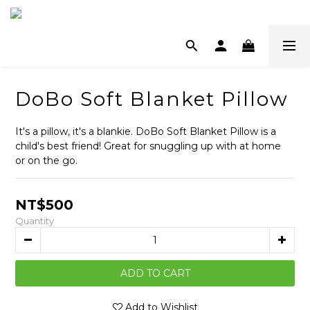
DoBo Soft Blanket Pillow
It's a pillow, it's a blankie. DoBo Soft Blanket Pillow is a 
child's best friend! Great for snuggling up with at home 
or on the go.
NT$500
Quantity
ADD TO CART
Add to Wishlist