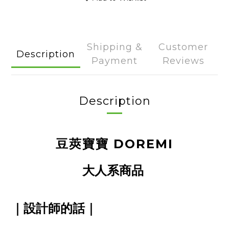
Shipping &
Customer
Description
Payment
Reviews
Description
豆莢寶寶 DOREMI
大人系商品
｜
設計師的話
｜