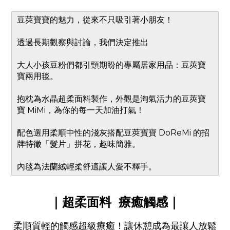
豆莢寶寶的魅力，從來不只吸引著小朋友！
透過長期觀察與討論，我們決定推出
大人小孩豆粉們都引頸期盼的專屬居家用品：豆莢寶
寶兩用毯。
抱枕為水晶超柔面料製作，外觀是淘氣活力的豆莢寶
寶 MiMi，為你的每一天加油打氣！
配色選用柔順中性的淺灰搭配豆莢寶寶 DoReMi 的招
牌特徵「髮片」拼花，趣味簡雅。
內毯為法蘭絨輕柔舒適讓人愛不釋手。
｜
超柔面料
療癒
觸感
｜
柔順質輕的
觸感超級療癒！
讓休憩成為最讓人放鬆