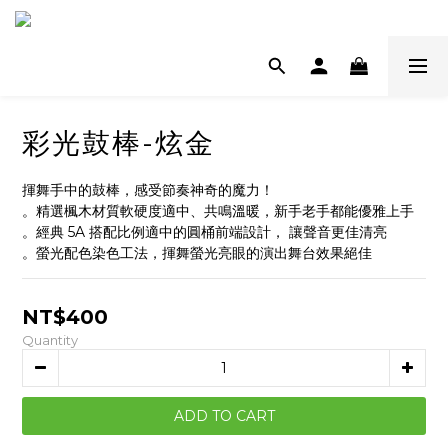
彩光鼓棒-炫金
揮舞手中的鼓棒，感受節奏神奇的魔力！
。精選楓木材質軟硬度適中、共鳴溫暖，新手老手都能優雅上手 
。經典 5A 搭配比例適中的圓桶前端設計， 讓聲音更佳清亮 
。螢光配色染色工法，揮舞螢光亮眼的演出舞台效果絕佳
NT$400
Quantity
ADD TO CART