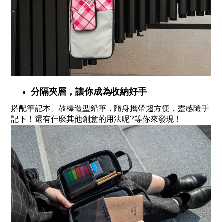
分隔夾層，讓你成為收納好手
搭配筆記本、鼓棒造型鉛筆，隨身攜帶超方便，靈感隨手
記下！還有什麼其他創意的用法呢?等你來發現！