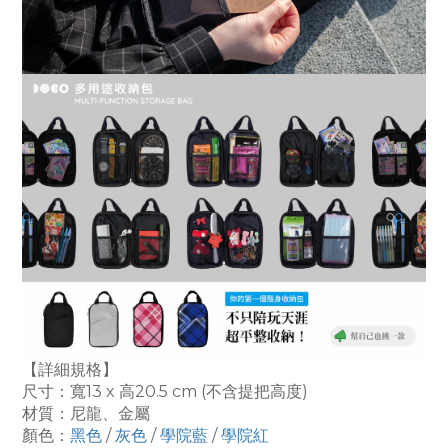
【詳細規格】
尺寸：寬13 x 高20.5 cm (不含提把高度)
材質：尼龍、金屬
顏色：
黑色
/
灰色
/
學院藍
/
學院紅