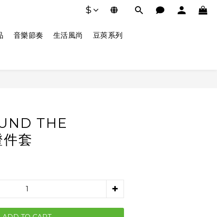
$
品
音樂節奏
生活風尚
豆莢系列
UND THE
證件套