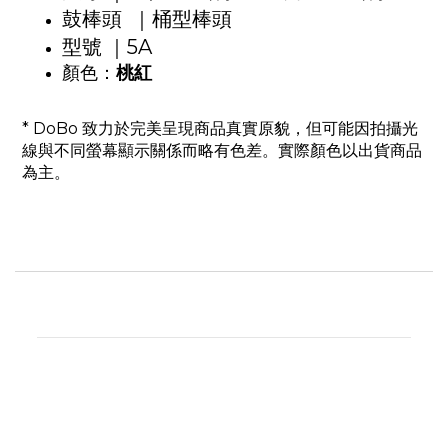
鼓棒頭 ｜桶型棒頭
型號 ｜5A
顏色：
桃紅
* DoBo 致力於完美呈現商品真實原貌，但可能因拍攝光
線與不同螢幕顯示關係而略有色差。實際顏色以出貨商品
為主。