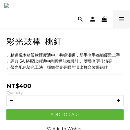
彩光鼓棒-桃紅
。精選楓木材質軟硬度適中、共鳴溫暖，新手老手都能優雅上手 
。經典 5A 搭配比例適中的圓桶前端設計， 讓聲音更佳清亮 
。螢光配色染色工法，揮舞螢光亮眼的演出舞台效果絕佳
NT$400
Quantity
ADD TO CART
Add to Wishlist