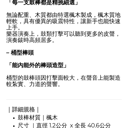
「每一支鼓棒都是精挑細選」
無論配重、木質都由特選楓木製成，楓木質地
輕軟，具有優異的吸震特性，讓新手也能快速
上手。
樂器演奏上，鼓類打擊可以聽到更多的皮聲，
演奏鈸時高頻居多。
– 桶型棒頭
「能內能外的棒頭造型」
桶型的鼓棒頭因打擊面較大，在聲音上能製造
較紮實、力道的聲響。
｜詳細規格｜
鼓棒材質｜楓木
尺寸 ｜直徑 1.2公分 x 全長 40.6公分