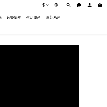
$
品
音樂節奏
生活風尚
豆莢系列