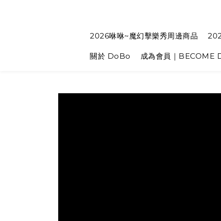
2026咻咻~魔幻擊樂秀周邊商品
20
關於 DoBo
成為會員｜BECOME D