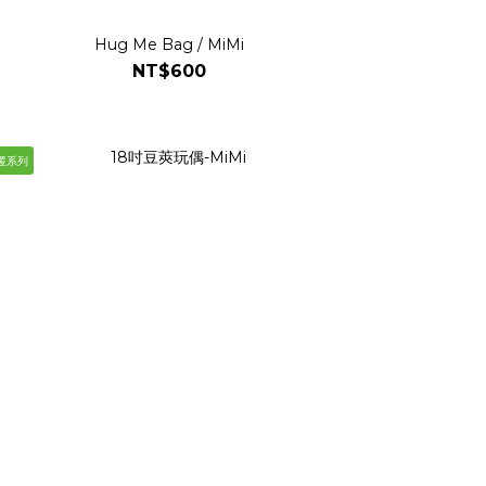
Hug Me Bag / MiMi
NT$600
暖系列